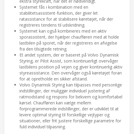
ekstra styrekraft, når det er nødvendigt.
Systemet fås i kombination med en
stabilitetsassistent-funktion, der giver let
ratassistance for at stabilisere køretøjet, når der
registreres tendens til udskridning.
Systemet kan også kombineres med en aktiv
sporassistent, der hjælper chaufføren med at holde
lastbilen på sporet, når der registreres en afvigelse
fra den tilsigtede retning.
Et andet system, der er baseret på Volvo Dynamisk
Styring, er Pilot Assist, som kontinuerligt overvåger
lastbilens position på vejen og giver kontinuerlig aktiv
styreassistance. Den overvåger også køretøjet foran
for at opretholde en sikker afstand.
Volvo Dynamisk Styring kan tilpasses med personlige
indstillinger, der muliggør individuel justering af
ratmodstand og respons for bekvem og komfortabel
kørsel. Chaufføren kan vælge mellem
forprogrammerede indstillinger, der er udviklet til at
levere optimal styring til forskellige vejtyper og
situationer, eller frit justere forskellige parametre for
fuld individuel tilpasning.