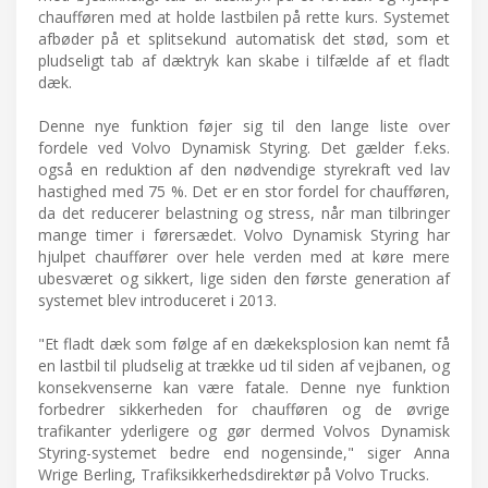
chaufføren med at holde lastbilen på rette kurs. Systemet
afbøder på et splitsekund automatisk det stød, som et
pludseligt tab af dæktryk kan skabe i tilfælde af et fladt
dæk.
Denne nye funktion føjer sig til den lange liste over
fordele ved Volvo Dynamisk Styring. Det gælder f.eks.
også en reduktion af den nødvendige styrekraft ved lav
hastighed med 75 %. Det er en stor fordel for chaufføren,
da det reducerer belastning og stress, når man tilbringer
mange timer i førersædet. Volvo Dynamisk Styring har
hjulpet chauffører over hele verden med at køre mere
ubesværet og sikkert, lige siden den første generation af
systemet blev introduceret i 2013.
"Et fladt dæk som følge af en dækeksplosion kan nemt få
en lastbil til pludselig at trække ud til siden af vejbanen, og
konsekvenserne kan være fatale. Denne nye funktion
forbedrer sikkerheden for chaufføren og de øvrige
trafikanter yderligere og gør dermed Volvos Dynamisk
Styring-systemet bedre end nogensinde," siger Anna
Wrige Berling, Trafiksikkerhedsdirektør på Volvo Trucks.