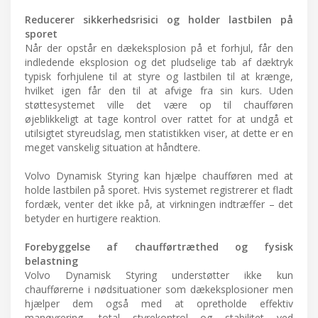
Reducerer sikkerhedsrisici og holder lastbilen på
sporet
Når der opstår en dækeksplosion på et forhjul, får den
indledende eksplosion og det pludselige tab af dæktryk
typisk forhjulene til at styre og lastbilen til at krænge,
hvilket igen får den til at afvige fra sin kurs. Uden
støttesystemet ville det være op til chaufføren
øjeblikkeligt at tage kontrol over rattet for at undgå et
utilsigtet styreudslag, men statistikken viser, at dette er en
meget vanskelig situation at håndtere.
Volvo Dynamisk Styring kan hjælpe chaufføren med at
holde lastbilen på sporet. Hvis systemet registrerer et fladt
fordæk, venter det ikke på, at virkningen indtræffer – det
betyder en hurtigere reaktion.
Forebyggelse af chaufførtræthed og fysisk
belastning
Volvo Dynamisk Styring understøtter ikke kun
chaufførerne i nødsituationer som dækeksplosioner men
hjælper dem også med at opretholde effektiv
manøvrering, total styrekontrol og stabilitet ved