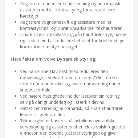
Registrere tendenser til udskridning og automatisk
assistere med let kontrastyring for at stabilisere
køretøjet.
Registrere vognbaneskift og assistere med let
kontrastyrings- og vibrationsadvarsler til chaufføren.
Lindre stress og belastning på chaufførens ryg, nakke
og skuldre ved at reducere behovet for kontinuerlige
korrektioner af styreudslaget.
Flere fakta om Volvo Dynamisk Styring:
Ved kørsel med lav hastighed reduceres den
nødvendige styrekraft med omkring 75% – en stor
fordel når man bakker og laver manøvrering under
snævre forhold.
Ved højere hastigheder holder lastbilen sin retning,
selv på dårligt underlag og i stærk sidevind.
Rattet centrerer sig automatisk, så snart chaufføren
løsner sit greb om det.
Teknologien er baseret på lastbilens hydrauliske
servostyring og assisteres af en elektronisk reguleret
el-motor, der løbende justerer styringen og giver