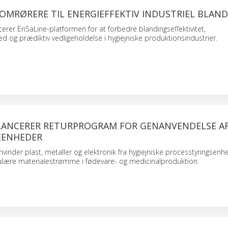
 OMRØRERE TIL ENERGIEFFEKTIV INDUSTRIEL BLAN
ucerer EnSaLine-platformen for at forbedre blandingseffektivitet,
ed og prædiktiv vedligeholdelse i hygiejniske produktionsindustrier.
 LANCERER RETURPROGRAM FOR GENANVENDELSE A
EENHEDER
envinder plast, metaller og elektronik fra hygiejniske processtyringsenh
kulære materialestrømme i fødevare- og medicinalproduktion.