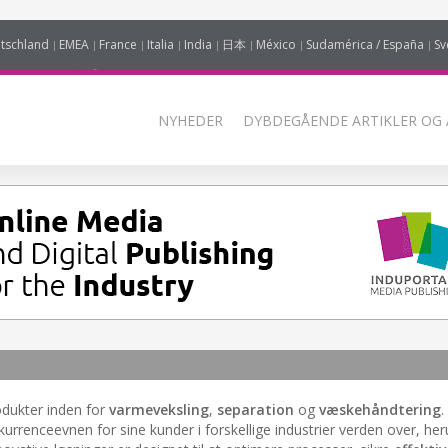
tschland
EMEA
France
Italia
India
日本
México
Sudamérica / España
Sv
NYHEDER
DYBDEGÅENDE ARTIKLER OG 
odukter inden for
varmeveksling
,
separation
og
væskehåndtering
.
urrenceevnen for sine kunder i forskellige industrier verden over, he