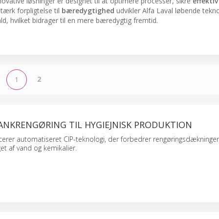
nnovative løsninger er designet til at optimere processer, sikre
effektiv
ærk forpligtelse til
bæredygtighed
udvikler Alfa Laval løbende tekno
d, hvilket bidrager til en mere bæredygtig fremtid.
2
1
ANKRENGØRING TIL HYGIEJNISK PRODUKTION
ucerer automatiseret CIP-teknologi, der forbedrer rengøringsdækninge
et af vand og kemikalier.