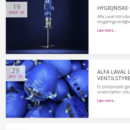
19
HYGIEJNISKE
MAR
'26
Alfa Laval introd
rengøringsvenligh
Læs mere…
29
ALFA LAVAL
JAN
'26
VENTILSTYR
Et pilotprojekt g
understøtter cir
Læs mere…