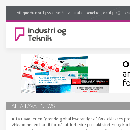
Afrique du Nord
Asia-Pacific
Australia
Benelux
Brasil
中国
Deu
ALFA LAVAL NEWS
Alfa Laval
er en førende global leverandør af førsteklasses pr
Virksomheden har til formål at forbedre produktiviteten og konk