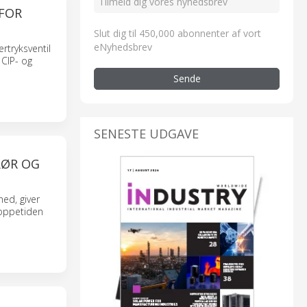
 FOR
Slut dig til 450,000 abonnenter af vort
eNyhedsbrev
rtryksventil
 CIP- og
Sende
SENESTE UDGAVE
RØR OG
hed, giver
 oppetiden