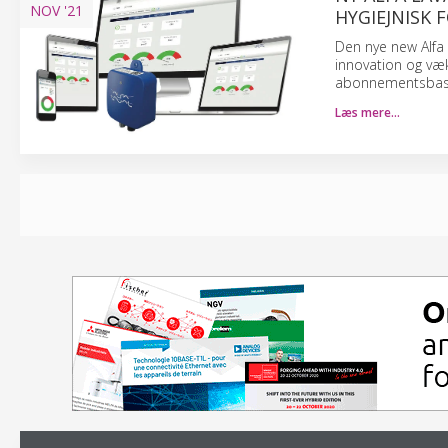
NOV
'21
HYGIEJNISK 
Den nye new Alfa 
innovation og væ
abonnementsbaser
Læs mere…