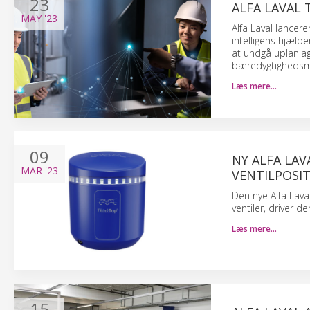
23
ALFA LAVAL
MAY
'23
Alfa Laval lancer
intelligens hjælpe
at undgå uplanlag
bæredygtighedsm
Læs mere…
09
NY ALFA LAV
MAR
'23
VENTILPOSIT
Den nye Alfa Lava
ventiler, driver d
Læs mere…
15