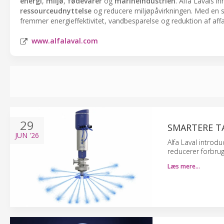
energi
,
miljø
,
fødevarer
og
marineindustrien
. Alfa Lavals i
ressourceudnyttelse
og reducere miljøpåvirkningen. Med en st
fremmer energieffektivitet, vandbesparelse og reduktion af affal
www.alfalaval.com
29
SMARTERE T
JUN
'26
Alfa Laval introd
reducerer forbrug
Læs mere…