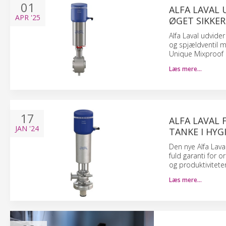
01
ALFA LAVAL 
APR
'25
ØGET SIKKER
Alfa Laval udvider
og spjældventil m
Unique Mixproof 
Læs mere…
17
ALFA LAVAL 
JAN
'24
TANKE I HYG
Den nye Alfa Lava
fuld garanti for 
og produktivitete
Læs mere…