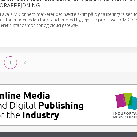
FORARBEJDNING
Laval CM Connect markerer det næste skrift på digitaliseringsrejsen fo
kst for kunder inden for brancher med hygiejniske processer. CM Con
et tilstandsmonitor og cloud gateway.
2
1