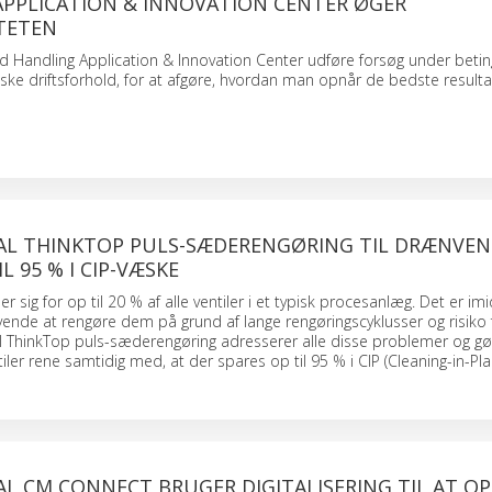
APPLICATION & INNOVATION CENTER ØGER
TETEN
uid Handling Application & Innovation Center udføre forsøg under betin
iske driftsforhold, for at afgøre, hvordan man opnår de bedste resulta
VAL THINKTOP PULS-SÆDERENGØRING TIL DRÆNVEN
L 95 % I CIP-VÆSKE
r sig for op til 20 % af alle ventiler i et typisk procesanlæg. Det er imid
ende at rengøre dem på grund af lange rengøringscyklusser og risiko f
l ThinkTop puls-sæderengøring adresserer alle disse problemer og gør
iler rene samtidig med, at der spares op til 95 % i CIP (Cleaning-in-Pl
AL CM CONNECT BRUGER DIGITALISERING TIL AT O