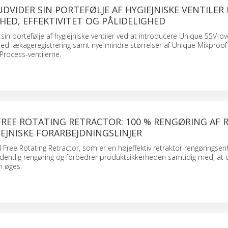
UDVIDER SIN PORTEFØLJE AF HYGIEJNISKE VENTILER
HED, EFFEKTIVITET OG PÅLIDELIGHED
 sin portefølje af hygiejniske ventiler ved at introducere Unique SSV-ove
ed lækageregistrering samt nye mindre størrelser af Unique Mixproof
Process-ventilerne.
FREE ROTATING RETRACTOR: 100 % RENGØRING AF 
IEJNISKE FORARBEJDNINGSLINJER
l Free Rotating Retractor, som er en højeffektiv retraktor rengøringsen
ordentlig rengøring og forbedrer produktsikkerheden samtidig med, at
n øges.