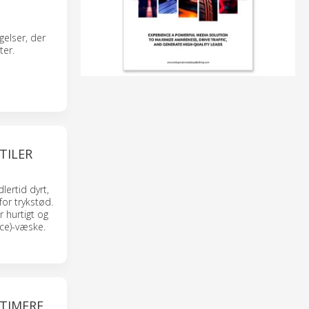
gelser, der
ter.
TILER
lertid dyrt,
or trykstød.
 hurtigt og
ace)-væske.
PTIMERE