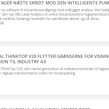
 TAGER NÆSTE SKRIDT MOD DEN INTELLIGENTE PU
er ny software til tilstandsovervågning med indbygget analyse. Ved hjæl
r den nye Alfa Laval Analytics til online tilstandskontrol hygiejneindust
t nedetid, forlænge levetiden for værdifulde aktiver og nå deres
ål.
AL THINKTOP V20 FLYTTER GRÆNSERNE FOR VISNIN
ION TIL INDUSTRY 4.0
l ThinkTop V20, den næste generation af indikationsenheder til hygiejn
en digitale transformation inden for forarbejdning.