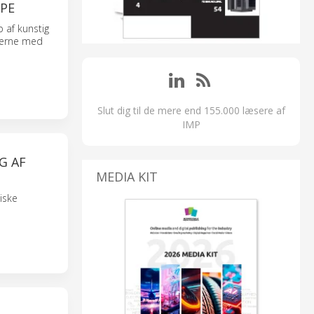
MPE
p af kunstig
rierne med
Slut dig til de mere end 155.000 læsere af
IMP
G AF
MEDIA KIT
iske