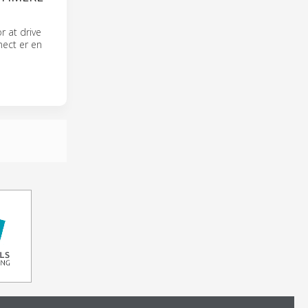
r at drive
nect er en