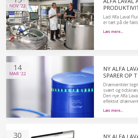
ALFA LAVAL 
NOV
'22
PRODUKTIVI
Lad Alfa Laval Fl
er tæt på de fakt
Læs mere…
14
NY ALFA LA
MAR
'22
SPARER OP TI
Drænventiler tegne
svært og tidskræv
Den nye Alfa Lava
effektivt drænvent
Læs mere…
30
NY ALFA LAV