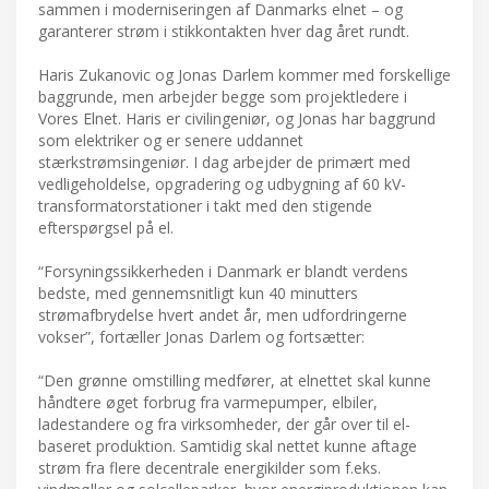
sammen i moderniseringen af Danmarks elnet – og
garanterer strøm i stikkontakten hver dag året rundt.
Haris Zukanovic og Jonas Darlem kommer med forskellige
baggrunde, men arbejder begge som projektledere i
Vores Elnet. Haris er civilingeniør, og Jonas har baggrund
som elektriker og er senere uddannet
stærkstrømsingeniør. I dag arbejder de primært med
vedligeholdelse, opgradering og udbygning af 60 kV-
transformatorstationer i takt med den stigende
efterspørgsel på el.
“Forsyningssikkerheden i Danmark er blandt verdens
bedste, med gennemsnitligt kun 40 minutters
strømafbrydelse hvert andet år, men udfordringerne
vokser”, fortæller Jonas Darlem og fortsætter:
“Den grønne omstilling medfører, at elnettet skal kunne
håndtere øget forbrug fra varmepumper, elbiler,
ladestandere og fra virksomheder, der går over til el-
baseret produktion. Samtidig skal nettet kunne aftage
strøm fra flere decentrale energikilder som f.eks.