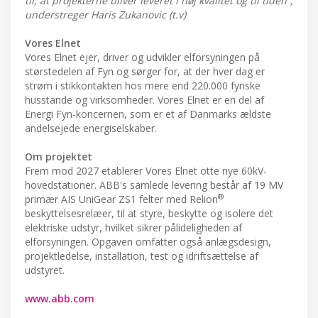
til, at projekterne bliver leveret i høj kvalitet og til tiden”,
understreger Haris Zukanovic (t.v)
Vores Elnet
Vores Elnet ejer, driver og udvikler elforsyningen på
størstedelen af Fyn og sørger for, at der hver dag er
strøm i stikkontakten hos mere end 220.000 fynske
husstande og virksomheder. Vores Elnet er en del af
Energi Fyn-koncernen, som er et af Danmarks ældste
andelsejede energiselskaber.
Om projektet
Frem mod 2027 etablerer Vores Elnet otte nye 60kV-
hovedstationer. ABB's samlede levering består af 19 MV
®
primær AIS UniGear ZS1 felter med Relion
beskyttelsesrelæer, til at styre, beskytte og isolere det
elektriske udstyr, hvilket sikrer pålideligheden af ​​
elforsyningen. Opgaven omfatter også anlægsdesign,
projektledelse, installation, test og idriftsættelse af
udstyret.
www.abb.com