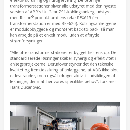
effektiv udrulning og hurtig levering. De otte nye
transformerstationer bliver alle udstyret med den nyeste
version af ABB's UniGear ZS1-koblingsanlæg, udstyret
®
med Relion
produktfamiliens relæ REX615 (en
transformerstation er med REF620). Koblingsanlæggene
er modulopbyggede og monteret back-to-back, så man
kan arbejde på et enkelt modul uden at afbryde
strømforsyningen.
“Alle otte transformerstationer er bygget helt ens op. De
standardiserede løsninger skaber synergi og effektivitet i
anlægsprojekterne. Derudover styrker det den tekniske
kvalitet og fremtidssikring af anlæggene, at ABB ikke blot
er leverandør, men også bidrager aktivt til udviklingen af
løsninger, der matcher vores specifikke behov”, forklarer
Haris Zukanovic.