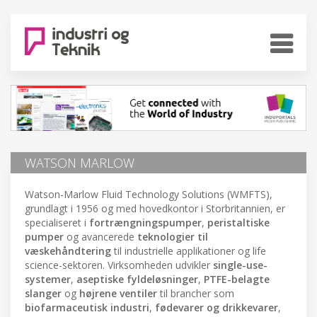
WATSON MARLOW
Watson-Marlow Fluid Technology Solutions (WMFTS),
grundlagt i 1956 og med hovedkontor i Storbritannien, er
specialiseret i
fortrængningspumper
,
peristaltiske
pumper
og avancerede
teknologier til
væskehåndtering
til industrielle applikationer og life
science-sektoren. Virksomheden udvikler
single-use-
systemer
,
aseptiske fyldeløsninger
,
PTFE-belagte
slanger
og
højrene ventiler
til brancher som
biofarmaceutisk industri
,
fødevarer og drikkevarer
,