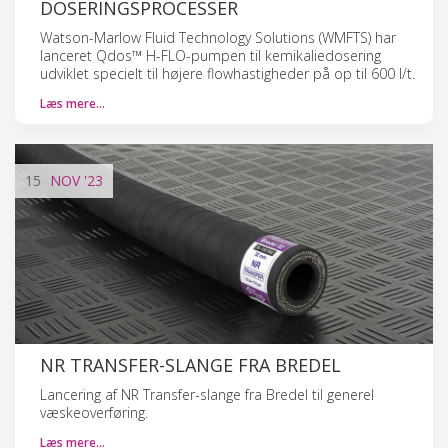
DOSERINGSPROCESSER
Watson-Marlow Fluid Technology Solutions (WMFTS) har
lanceret Qdos™ H-FLO-pumpen til kemikaliedosering
udviklet specielt til højere flowhastigheder på op til 600 l/t.
Læs mere…
15
NOV
'23
NR TRANSFER-SLANGE FRA BREDEL
Lancering af NR Transfer-slange fra Bredel til generel
væskeoverføring.
Læs mere…