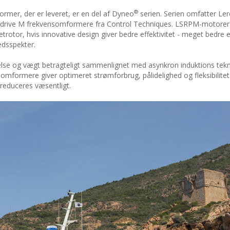
®
er, der er leveret, er en del af Dyneo
serien. Serien omfatter L
idrive M frekvensomformere fra Control Techniques. LSRPM-motorer
tor, hvis innovative design giver bedre effektivitet - meget bedre 
edsspekter.
lse og vægt betragteligt sammenlignet med asynkron induktions tekn
omformere giver optimeret strømforbrug, pålidelighed og fleksibilite
 reduceres væsentligt.