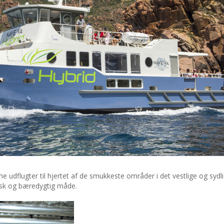
e udflugter til hjertet af de smukkeste områder i det vestlige og sydl
isk og bæredygtig måde.