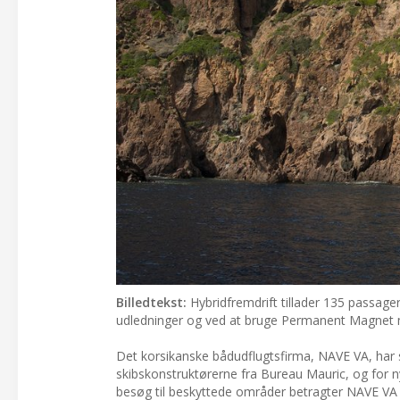
Billedtekst:
Hybridfremdrift tillader 135 passager
udledninger og ved at bruge Permanent Magnet mo
Det korsikanske bådudflugtsfirma, NAVE VA, har s
skibskonstruktørerne fra Bureau Mauric, og for n
besøg til beskyttede områder betragter NAVE VA e