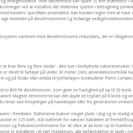
 vedligeholdelse. Hver dieselmotor kan spare 70 liter brændstof i ti
kostninger ved at installere det elektriske system i betragtning (omkri
n med kundens specifikke anvendelse, kan kunden regne med at have 
t øge levetiden på dieselmotorerne og forlænge vedligeholdelsesinterv
riftssystem sammen med dieselmotorerne redundans, der er obligatori
r et krav flere og flere steder - ikke kun i beskyttede naturreservater. V
m er ideelt til fartøjer på under 30 meter. Dets anvendelsesområde k
ne og på floder eller endda til lystfartøjer» konkluderer Pierre Lompec
ed to 800 hk dieselmotorer, som giver en hastighed på op til 20 knob.
rmanent Magnet elmotorerne kan det skyde en topfart på 8 knob og v
seks timer ved forsyningen på havnekajen eller fra generatoren ombord
avere i fremtiden. Batterierne kræver meget plads i dag og er stadig re
apacitet er 125 kWh, står batteriet for næsten halvdelen af fremdrifts
orer og frekvensomformerne for. At sikre at de lever op til maritime k
 er installeret i et tørt maskinrum, alle befæstigelser er lavet i rust