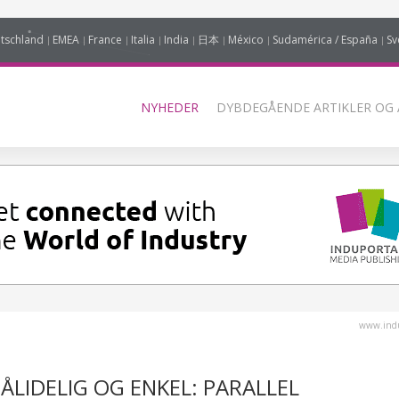
tschland
EMEA
France
Italia
India
日本
México
Sudamérica / España
Sv
NYHEDER
DYBDEGÅENDE ARTIKLER OG 
www.indu
ÅLIDELIG OG ENKEL: PARALLEL