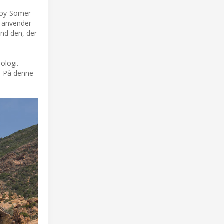
eroy-Somer
 anvender
end den, der
ologi.
t. På denne