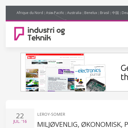
Afrique du Nord
Asia-Pacific
Australia
Benelux
Brasil
中国
Deu
22
LEROY-SOMER
JUL.
'16
MILJØVENLIG, ØKONOMISK, P