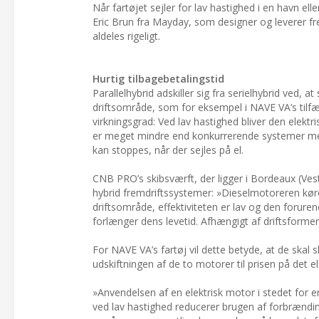
Når fartøjet sejler for lav hastighed i en havn elle
Eric Brun fra Mayday, som designer og leverer frem
aldeles rigeligt.
Hurtig tilbagebetalingstid
Parallelhybrid adskiller sig fra serielhybrid ved, 
driftsområde, som for eksempel i NAVE VA’s tilfæ
virkningsgrad: Ved lav hastighed bliver den elekt
er meget mindre end konkurrerende systemer me
kan stoppes, når der sejles på el.
CNB PRO’s skibsværft, der ligger i Bordeaux (Ves
hybrid fremdriftssystemer: »Dieselmotoreren kører
driftsområde, effektiviteten er lav og den foruren
forlænger dens levetid. Afhængigt af driftsform
For NAVE VA’s fartøj vil dette betyde, at de skal 
udskiftningen af de to motorer til prisen på det e
»Anvendelsen af en elektrisk motor i stedet for en
ved lav hastighed reducerer brugen af forbrænding