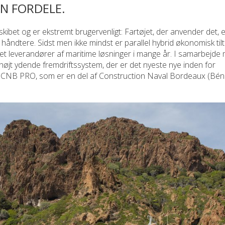
N FORDELE.
 skibet og er ekstremt brugervenligt: Fartøjet, der anvender det, e
håndtere. Sidst men ikke mindst er parallel hybrid økonomisk ti
t leverandører af maritime løsninger i mange år. I samarbejde
øjt ydende fremdriftssystem, der er det nyeste nye inden for
 til CNB PRO, som er en del af Construction Naval Bordeaux (Bé