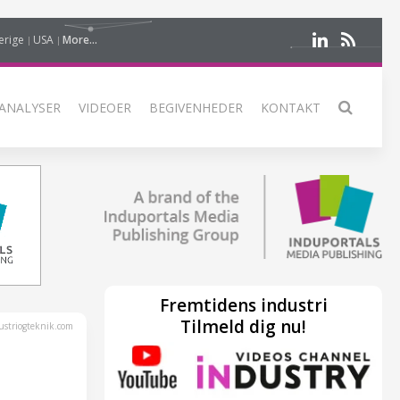
erige
USA
More...
ANALYSER
VIDEOER
BEGIVENHEDER
KONTAKT
Fremtidens industri
Tilmeld dig nu!
striogteknik.com