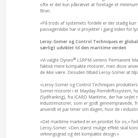
ofte er det kun påkrævet at foretage et minimum 
Brun.
»På trods af systemets fordele er der stadig kun f
passagerskibe har vi projekter i gang inden for ly
Leroy-Somer og Control Techniques er globale 
særligt udviklet til den maritime verden
®
»Vi valgte Dyneo
LSRPM-seriens Permanent Magn
faktisk mere kompakte motorer, men disse anvend
de ikke være. Desuden tilbød Leroy-Somer at tilpa
»Leroy-Somer og Control Techniques produkters på
Somer motorer i et Mayday-fremdriftssystem, har v
(Sydfrankrig), fra ICARD Maritime, der har sejle
industrimotorer, som er godt gennemprøvede, fre
anvendt et par timer om dagen, hvor de i industrie
»Det maritime marked er en prioritet for os,» f
Leroy-Somer. »Den størst mulige effekt skal konc
virkningsgrad og det kompakte design.»