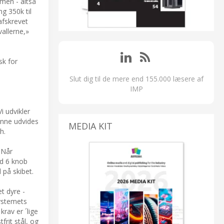
men - altså
ng 350k til
afskrevet
allerne,»
sk for
Slut dig til de mere end 155.000 læsere af
IMP
i udvikler
unne udvides
MEDIA KIT
h.
 Når
ed 6 knob
 på skibet.
t dyre -
systemets
rav er ´lige
frit stål, og