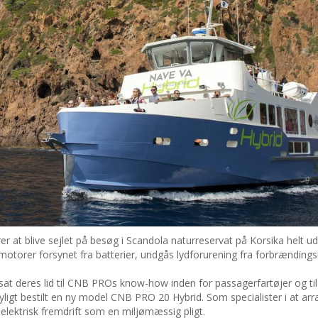
er at blive sejlet på besøg i Scandola naturreservat på Korsika helt 
torer forsynet fra batterier, undgås lydforurening fra forbrænding
at deres lid til CNB PROs know-how inden for passagerfartøjer og til
yligt bestilt en ny model CNB PRO 20 Hybrid. Som specialister i at ar
lektrisk fremdrift som en miljømæssig pligt.