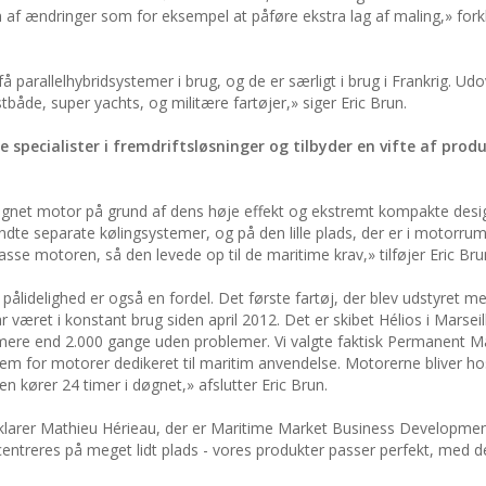
af ændringer som for eksempel at påføre ekstra lag af maling,» forkl
å parallelhybridsystemer i brug, og de er særligt i brug i Frankrig. Ud
stbåde, super yachts, og militære fartøjer,» siger Eric Brun.
specialister i fremdriftsløsninger og tilbyder en vifte af prod
et motor på grund af dens høje effekt og ekstremt kompakte design
te separate kølingsystemer, og på den lille plads, der er i motorr
sse motoren, så den levede op til de maritime krav,» tilføjer Eric Bru
lidelighed er også en fordel. Det første fartøj, der blev udstyret m
æret i konstant brug siden april 2012. Det er skibet Hélios i Marseil
t mere end 2.000 gange uden problemer. Vi valgte faktisk Permanent 
m for motorer dedikeret til maritim anvendelse. Motorerne bliver ho
n kører 24 timer i døgnet,» afslutter Eric Brun.
orklarer Mathieu Hérieau, der er Maritime Market Business Developme
entreres på meget lidt plads - vores produkter passer perfekt, med d