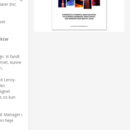
arer Eric
over
ukter
. Vi fandt
ummet, kunne
n.
ed Leroy-
les
Magnet
s os kun
nt Manager i
en høje