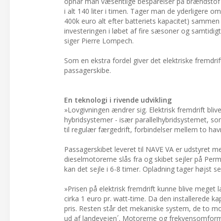
opnår man væsentlige besparelser på brændstof og
i alt 140 liter i timen. Tager man de yderligere om
400k euro alt efter batteriets kapacitet) samme
investeringen i løbet af fire sæsoner og samtidig
siger Pierre Lompech.
Som en ekstra fordel giver det elektriske fremd
passagerskibe.
En teknologi i rivende udvikling
»Lovgivningen ændrer sig. Elektrisk fremdrift blive
hybridsystemer - især parallelhybridsystemet, so
til regulær færgedrift, forbindelser mellem to hav
Passagerskibet leveret til NAVE VA er udstyret m
dieselmotorerne slås fra og skibet sejler på Pe
kan det sejle i 6-8 timer. Opladning tager højst 
»Prisen på elektrisk fremdrift kunne blive meget l
cirka 1 euro pr. watt-time. Da den installerede k
pris. Resten står det mekaniske system, de to mot
ud af landevejen´. Motorerne og frekvensomformerne