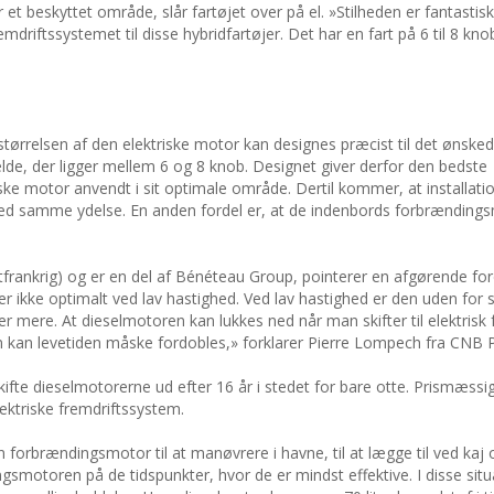
r et beskyttet område, slår fartøjet over på el. »Stilheden er fantastisk
driftssystemet til disse hybridfartøjer. Det har en fart på 6 til 8 knob
at størrelsen af den elektriske motor kan designes præcist til det ønske
lde, der ligger mellem 6 og 8 knob. Designet giver derfor den bedste
riske motor anvendt i sit optimale område. Dertil kommer, at installat
d samme ydelse. En anden fordel er, at de indenbords forbrænding
tfrankrig) og er en del af Bénéteau Group, pointerer en afgørende for
 ikke optimalt ved lav hastighed. Ved lav hastighed er den uden for s
er mere. At dieselmotoren kan lukkes ned når man skifter til elektrisk 
en kan levetiden måske fordobles,» forklarer Pierre Lompech fra CNB 
skifte dieselmotorerne ud efter 16 år i stedet for bare otte. Prismæssi
lektriske fremdriftssystem.
 forbrændingsmotor til at manøvrere i havne, til at lægge til ved kaj o
smotoren på de tidspunkter, hvor de er mindst effektive. I disse situ