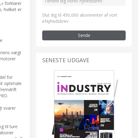
,» forklarer
, hvilket er
Slut dig til 450,000 abonnenter af vort
eNyhedsbrev
Sende
de
ionens vægt
smotorer
SENESTE UDGAVE
del for
it optimale
fremdrift
PRO.
gt svarer
g til ture
ationer