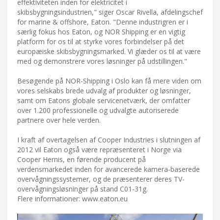
effektiviteten inden for elektricitet i
skibsbygningsindustrien," siger Oscar Rivella, afdelingschef
for marine & offshore, Eaton. "Denne industrigren er i
særlig fokus hos Eaton, og NOR Shipping er en vigtig
platform for os til at styrke vores forbindelser på det
europæiske skibsbygningsmarked. Vi glæder os til at være
med og demonstrere vores løsninger på udstillingen."
Besøgende på NOR-Shipping i Oslo kan få mere viden om
vores selskabs brede udvalg af produkter og løsninger,
samt om Eatons globale servicenetværk, der omfatter
over 1.200 professionelle og udvalgte autoriserede
partnere over hele verden.
I kraft af overtagelsen af Cooper Industries i slutningen af
2012 vil Eaton også være repræsenteret i Norge via
Cooper Hernis, en førende producent på
verdensmarkedet inden for avancerede kamera-baserede
overvågningssystemer, og de præsenterer deres TV-
overvågningsløsninger på stand C01-31g.
Flere informationer: www.eaton.eu