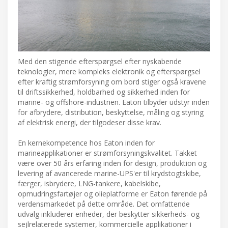
Med den stigende efterspørgsel efter nyskabende
teknologier, mere kompleks elektronik og efterspørgsel
efter kraftig strømforsyning om bord stiger også kravene
til driftssikkerhed, holdbarhed og sikkerhed inden for
marine- og offshore-industrien. Eaton tilbyder udstyr inden
for afbrydere, distribution, beskyttelse, måling og styring
af elektrisk energi, der tilgodeser disse krav.
En kernekompetence hos Eaton inden for
marineapplikationer er strømforsyningskvalitet. Takket
være over 50 års erfaring inden for design, produktion og
levering af avancerede marine-UPS'er til krydstogtskibe,
færger, isbrydere, LNG-tankere, kabelskibe,
opmudringsfartøjer og olieplatforme er Eaton førende på
verdensmarkedet på dette område. Det omfattende
udvalg inkluderer enheder, der beskytter sikkerheds- og
sejlrelaterede systemer, kommercielle applikationer i