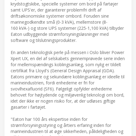
krydstogtskibe, specielle systemer om bord på fartøjer
samt UPS'er, der garanterer problemfri drift af
driftsøkonomiske systemer ombord. Foruden sine
marinegodkendte små (0-3 kVA), mellemstore (8-
160 kVA-) og store UPS systemer (225-1,100 kVA) tilbyder
Eaton udbyggende strømforsyningsløsninger med
software og tilslutningsprodukter.
En anden teknologisk perle på messen i Oslo bliver Power
Xpert UX, en del af selskabets gennemprøvede serie inden
for mellemspændings koblingsanlæg, som nylig er tildelt
certifikat fra Lloyd's (General Design Appraisal (GDA).
Eatons primære og sekundære koblingsanlæg er ideelle til
marineindustrien, fordi enhederne er fri for
svovlhexafluorid (SF6). Følgeligt opfylder enhederne
behovet for højtydende og miljøvenlig teknologi om bord,
idet der ikke er nogen risiko for, at der udløses giftige
gasarter i fartøjet.
"Eaton har 100 års ekspertise inden for
strømforsyningsstyring og årtiers erfaring inden for
marineindustrien til at øge sikkerheden, pålideligheden og