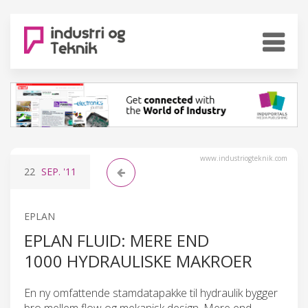
www.industriogteknik.com
22
SEP.
'11
EPLAN
EPLAN FLUID: MERE END
1000 HYDRAULISKE MAKROER
En ny omfattende stamdatapakke til hydraulik bygger
bro mellem flow og mekanisk design. Mere end