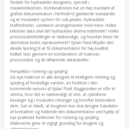
fordele for hydrauliske designere, specielt i
maskinindustrien. Kombinationen har en høj standard af
grafisk dokumentation i henhold til gældende standarder
og et modulært system for sub-plader, hydrauliske
kraftenheder, sandwich-arrangementer med mere. Hvilke
tekniske data skal det hydrauliske skema indeholde? Hvilke
pressostatindstillinger er nødvendige, og hvordan bliver de
skematisk bedst repræsenteret? Eplan Fluid tilbyder den
ideelle løsning til at få dokumentation for høj kvalitet,
hvilket sker gennem en kombination af makroer,
pressostater og de tilhørende datatabeller.
Perspektiv: rotering og spejling
De nye makroer er alle designet til intelligent rotering og
spejling af forskellige væsker, en funktion i den
kommende version af Eplan Fluid. Baggrunden er ofte et
skema, hvor det er nødvendigt at vise, at cylindrene
bevæger sig i modsatte retninger og herefter kontrollere
dem. Det er ideelt, at brugeren kun skal designe halvdelen
af kontakten og fuldende den dokumentation ved hjælp af
nye praktiske funktioner for rotering og spejling.
Makroerne giver et vigtigt grundlag for brugere og
administratorer.