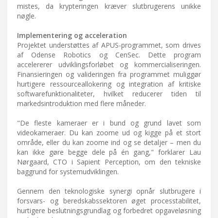
mistes, da krypteringen kræver slutbrugerens unikke
nøgle.
Implementering og acceleration
Projektet understøttes af APUS-programmet, som drives
af Odense Robotics og CenSec. Dette program
accelererer udviklingsforløbet og kommercialiseringen.
Finansieringen og valideringen fra programmet muliggør
hurtigere ressourceallokering og integration af kritiske
softwarefunktionaliteter, hvilket reducerer tiden til
markedsintroduktion med flere måneder.
"De fleste kameraer er i bund og grund lavet som
videokameraer. Du kan zoome ud og kigge på et stort
område, eller du kan zoome ind og se detaljer – men du
kan ikke gøre begge dele på én gang," forklarer Lau
Nørgaard, CTO i Sapient Perception, om den tekniske
baggrund for systemudviklingen.
Gennem den teknologiske synergi opnår slutbrugere i
forsvars- og beredskabssektoren øget processtabilitet,
hurtigere beslutningsgrundlag og forbedret opgaveløsning