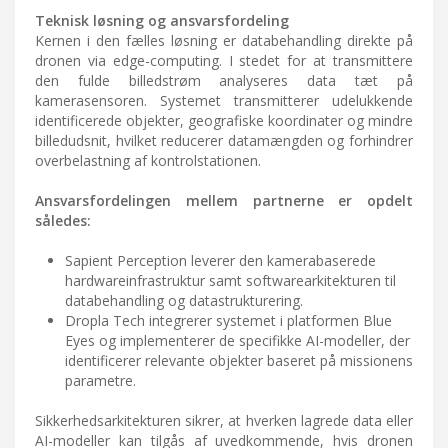
Teknisk løsning og ansvarsfordeling
Kernen i den fælles løsning er databehandling direkte på
dronen via edge-computing. I stedet for at transmittere
den fulde billedstrøm analyseres data tæt på
kamerasensoren. Systemet transmitterer udelukkende
identificerede objekter, geografiske koordinater og mindre
billedudsnit, hvilket reducerer datamængden og forhindrer
overbelastning af kontrolstationen.
Ansvarsfordelingen mellem partnerne er opdelt
således:
Sapient Perception leverer den kamerabaserede
hardwareinfrastruktur samt softwarearkitekturen til
databehandling og datastrukturering.
Dropla Tech integrerer systemet i platformen Blue
Eyes og implementerer de specifikke AI-modeller, der
identificerer relevante objekter baseret på missionens
parametre.
Sikkerhedsarkitekturen sikrer, at hverken lagrede data eller
AI-modeller kan tilgås af uvedkommende, hvis dronen