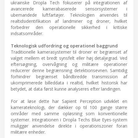
ukrainske Dropla Tech fokuserer på integrationen af
avancerede kamerabaserede sensorsystemer i
ubemandede luftfartøjer. Teknologien anvendes til
realtidsidentifikation af landminer og droner, hvilket
forbedrer den operationelle sikkerhed i kritiske
indsatsområder.
Teknologisk udfordring og operationel baggrund
Traditionelle kamerasystemer til droner er begrænset af
valget mellem et bredt synsfelt eller høj detaljegrad. Ved
eftersøgning, overvågning og militære operationer
reducerer denne begrænsning detektionsevnen. Samtidig
forhindrer begrænset båndbredde transmission af
ukomprimerede billeddata i realtid, hvilket historisk har
betydet, at data først kunne analyseres efter landingen.
For at løse dette har Sapient Perception udviklet en
kamerateknologi, der dækker op til 100 gange større
områder med samme opløsning som konventionelle
systemer. Integrationen i Dropla Techs Blue Eyes-system
muliggør anvendelse direkte i operationszoner foran
militære enheder.