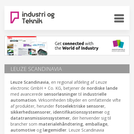
LEUZE SCANDINAVIA
Leuze Scandinavia
, en regional afdeling af Leuze
electronic GmbH + Co. KG, betjener de
nordiske lande
med avancerede
sensorløsninger
til
industrielle
automation
. Virksomheden tilbyder en omfattende vifte
af produkter, herunder
fotoelektriske sensorer
,
sikkerhedssensorer
,
identifikationssystemer
og
datatransmissionssystemer
, der henvender sig til
brancher som
materialehåndtering
,
emballage
,
automotive
og
lægemidler
. Leuze Scandinavia