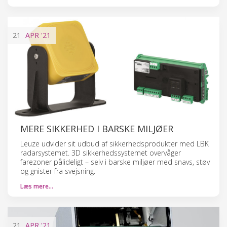
21
APR
'21
MERE SIKKERHED I BARSKE MILJØER
Leuze udvider sit udbud af sikkerhedsprodukter med LBK
radarsystemet. 3D sikkerhedssystemet overvåger
farezoner pålideligt – selv i barske miljøer med snavs, støv
og gnister fra svejsning.
Læs mere…
21
APR
'21