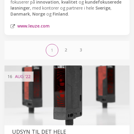
fokuserer på
innovation
,
kvalitet
og
kundefokuserede
løsninger
, med kontorer og partnere i hele
Sverige
,
Danmark
,
Norge
og
Finland
.
www.leuze.com
2
3
1
16
AUG
'22
UDSYN TIL DET HELE