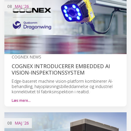
08
MAJ
'26
COGNEX NEWS
COGNEX INTRODUCERER EMBEDDED AI
VISION-INSPEKTIONSSYSTEM
Edge-baseret machine vision-platform kombinerer AI-
behandling, højopløsningsbilleddannelse og industriel
konnektivitet til fabriksinspektion i realtid.
Læs mere…
08
MAJ
'26