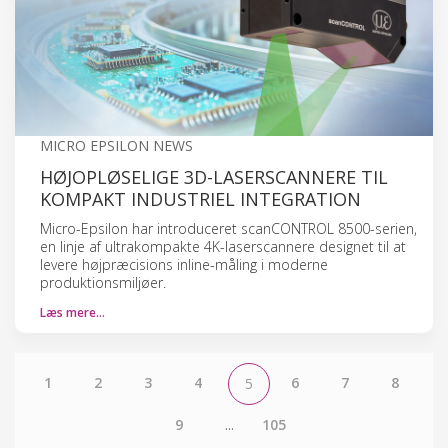
MICRO EPSILON NEWS
HØJOPLØSELIGE 3D-LASERSCANNERE TIL
KOMPAKT INDUSTRIEL INTEGRATION
Micro-Epsilon har introduceret scanCONTROL 8500-serien,
en linje af ultrakompakte 4K-laserscannere designet til at
levere højpræcisions inline-måling i moderne
produktionsmiljøer.
Læs mere…
1
2
3
4
6
7
8
5
9
...
105