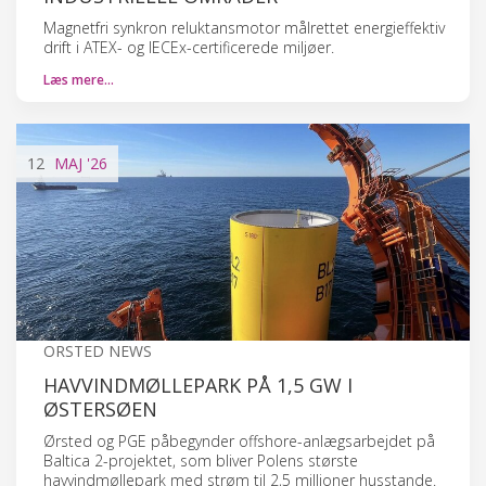
Magnetfri synkron reluktansmotor målrettet energieffektiv
drift i ATEX- og IECEx-certificerede miljøer.
Læs mere…
12
MAJ
'26
ORSTED NEWS
HAVVINDMØLLEPARK PÅ 1,5 GW I
ØSTERSØEN
Ørsted og PGE påbegynder offshore-anlægsarbejdet på
Baltica 2-projektet, som bliver Polens største
havvindmøllepark med strøm til 2,5 millioner husstande.