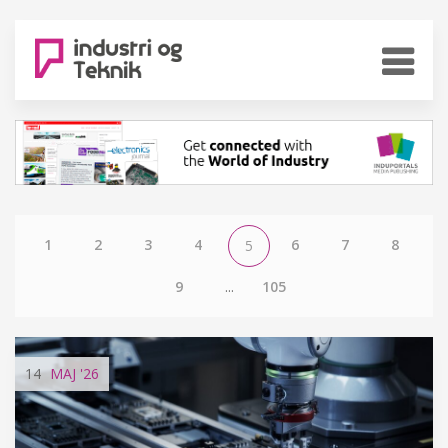
1
2
3
4
6
7
8
5
9
...
105
14
MAJ
'26