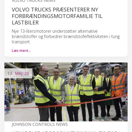
VOLVO TRUCKS NEWS
VOLVO TRUCKS PRÆSENTERER NY
FORBRÆNDINGSMOTORFAMILIE TIL
LASTBILER
Nye 13-litersmotorer understøtter alternative
brændstoffer og forbedrer brændstofeffektiviteten i tung
transport.
Læs mere…
13
MAJ
'26
JOHNSON CONTROLS NEWS