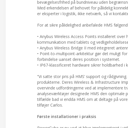
bevægelsesfrihed på bundniveau uden begrænsni
Med erkendelsen af behovet for pålidelig konnekt
er eksperter i logistik, ikke netværk, så vi kontak
For at sikre pålidelighed anbefalede HMS følgen
• Anybus Wireless Access Points installeret over
kommunikation med tablets og vedligeholdelsesen
• Anybus Wireless Bridge II med integreret anten
• Point-to-multipoint-arkitektur gør det muligt f
forbindelse uanset deres position i systemet.
• IP67-klassificeret hardware sikrer holdbarhed i
“Vi satte stor pris på HMS’ support og rådgivnin
produkterne. Deres Wireless & Infrastructure Imp
overvinde udfordringerne ved at implementere tråd
analyseværktøjer designede HMS den optimale place
tilfælde bad vi endda HMS om at deltage på vores
tilføjer Carlos.
Første installationer i praksis
PowerCube er nu ved at blive implementeret i virkel