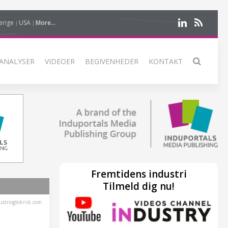
erige
USA
More...
ANALYSER
VIDEOER
BEGIVENHEDER
KONTAKT
Fremtidens industri
Tilmeld dig nu!
striogteknik.com