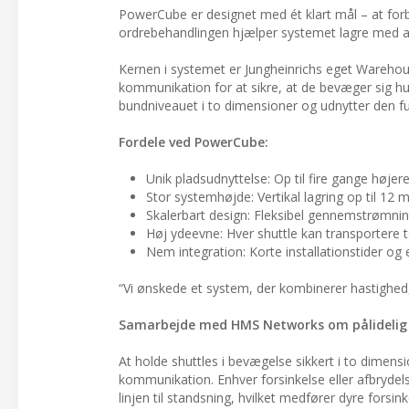
PowerCube er designet med ét klart mål – at for
ordrebehandlingen hjælper systemet lagre med at 
Kernen i systemet er Jungheinrichs eget Warehou
kommunikation for at sikre, at de bevæger sig hurt
bundniveauet i to dimensioner og udnytter den fu
Fordele ved PowerCube:
Unik pladsudnyttelse: Op til fire gange høj
Stor systemhøjde: Vertikal lagring op til 12 m
Skalerbart design: Fleksibel gennemstrømning
Høj ydeevne: Hver shuttle kan transportere to
Nem integration: Korte installationstider og 
“Vi ønskede et system, der kombinerer hastighed,
Samarbejde med HMS Networks om pålidelig 
At holde shuttles i bevægelse sikkert i to dimensi
kommunikation. Enhver forsinkelse eller afbrydel
linjen til standsning, hvilket medfører dyre forsin