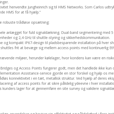
nger.
ivitet henvendte Jungheinrich sig til HMS Networks. Som Carlos udtryk
tede HMS for at få hjælp.”
de robuste trådløse opsætning:
 hele anlægget for fuld signaldækning. Dual-band segmentering med 5 
heder og 2,4 GHz til shuttle-styring og sikkerhedskommunikation.
ne og kompakt IP67-design til pladsbesparende installation på hver sh
or shuttles frit at bevæge sig mellem access points med kontinuerlig Et
 krævende miljøer, herunder kølelager, hvor kondens kan være en risik
g. Bridges og Access Points fungerer godt, men det handlede ikke kun
lementation Assistance-service gjorde en stor forskel og hjalp os me
løs konnektivitet i en tæt, metallisk struktur. Ved hjælp af deres eks
ring af access points for at sikre pålidelig ydeevne i hver installatio
 kunders lager for at gennemføre en site survey og validere signald
ige anvendelser og beviser sin effektivitet og pålidelighed i flere inst