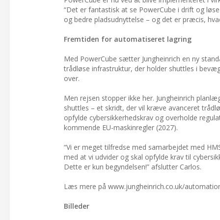
“Det er fantastisk at se PowerCube i drift og lø
og bedre pladsudnyttelse – og det er præcis, hva
Fremtiden for automatiseret lagring
Med PowerCube sætter Jungheinrich en ny stand
trådløse infrastruktur, der holder shuttles i bev
over.
Men rejsen stopper ikke her. Jungheinrich planlæg
shuttles – et skridt, der vil kræve avanceret trå
opfylde cybersikkerhedskrav og overholde regula
kommende EU-maskinregler (2027).
“Vi er meget tilfredse med samarbejdet med HMS.
med at vi udvider og skal opfylde krav til cyber
Dette er kun begyndelsen!” afslutter Carlos.
Læs mere på www.jungheinrich.co.uk/automati
Billeder