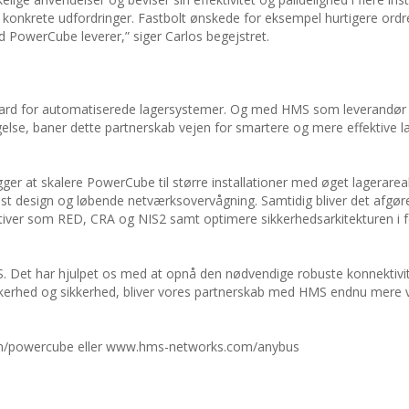
se konkrete udfordringer. Fastbolt ønskede for eksempel hurtigere ord
d PowerCube leverer,” siger Carlos begejstret.
ard for automatiserede lagersystemer. Og med HMS som leverandør 
ægelse, baner dette partnerskab vejen for smartere og mere effektive 
ger at skalere PowerCube til større installationer med øget lagerareal
dløst design og løbende netværksovervågning. Samtidig bliver det afgør
tiver som RED, CRA og NIS2 samt optimere sikkerhedsarkitekturen i fo
 Det har hjulpet os med at opnå den nødvendige robuste konnektivite
sikkerhed og sikkerhed, bliver vores partnerskab med HMS endnu mere v
on/powercube eller www.hms-networks.com/anybus