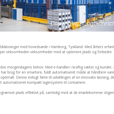
gistikløsninger med hovedsæde i Hamborg, Tyskland. Med årtiers erfari
lper virksomheden virksomheder med at optimere plads og forbedre
orudse morgendagens behov. Med e-handlen i kraftig vækst og kunder, 
re har brug for en smartere, fuldt automatiseret måde at håndtere vare
imalt. Denne indsigt førte til udviklingen af en innovativ løsning, d
et automatiseret kompakt lagersystem til containere.
begrænset plads effektivt på, samtidig med at de imødekommer stige