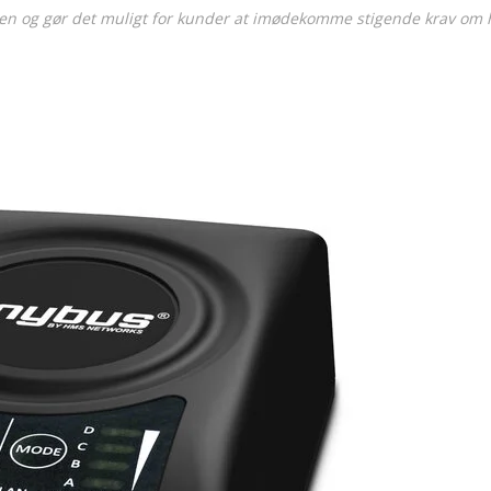
ten og gør det muligt for kunder at imødekomme stigende krav om 