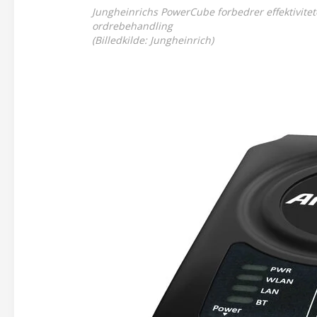
Jungheinrichs PowerCube forbedrer effektivite
ordrebehandling
(Billedkilde: Jungheinrich)