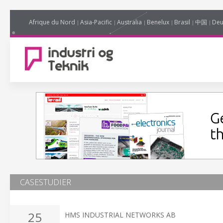
Afrique du Nord
Asia-Pacific
Australia
Benelux
Brasil
中国
Deu
CASESTUDIER
25
HMS INDUSTRIAL NETWORKS AB