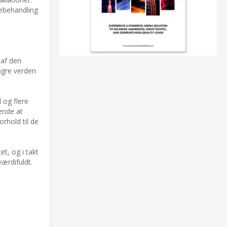
rebehandling
af den
lagre verden
 og flere
ende at
rhold til de
t, og i takt
ærdifuldt.