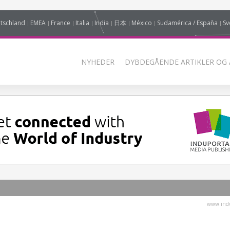
tschland
EMEA
France
Italia
India
日本
México
Sudamérica / España
Sv
NYHEDER
DYBDEGÅENDE ARTIKLER OG 
www.indu