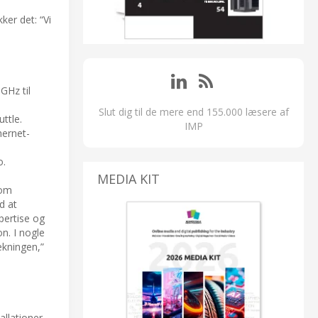
ker det: “Vi
GHz til
Slut dig til de mere end 155.000 læsere af
uttle.
IMP
hernet-
o.
MEDIA KIT
 om
d at
pertise og
n. I nogle
ækningen,”
allationer.