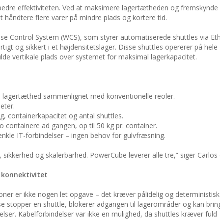
bedre effektiviteten. Ved at maksimere lagertætheden og fremskynde
håndtere flere varer på mindre plads og kortere tid.
se Control System (WCS), som styrer automatiserede shuttles via Et
igt og sikkert i et højdensitetslager. Disse shuttles opererer på hele
lde vertikale plads over systemet for maksimal lagerkapacitet.
ere lagertæthed sammenlignet med konventionelle reoler.
eter.
, containerkapacitet og antal shuttles.
 containere ad gangen, op til 50 kg pr. container.
enkle IT-forbindelser – ingen behov for gulvfræsning.
 sikkerhed og skalerbarhed. PowerCube leverer alle tre,” siger Carlos
konnektivitet
oner er ikke nogen let opgave – det kræver pålidelig og deterministisk
se stopper en shuttle, blokerer adgangen til lagerområder og kan brin
kelser. Kabelforbindelser var ikke en mulighed, da shuttles kræver fuld