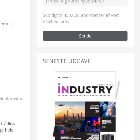
Slut dig til 450,000 abonnenter af vort
eNyhedsbrev
hernet-
Sende
SENESTE UDGAVE
 de Almeida.
 trådløs
ge hele